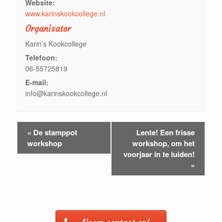
Website:
www.karinskookcollege.nl
Organisator
Karin’s Kookcollege
Telefoon:
06-55725819
E-mail:
info@karinskookcollege.nl
«
De stamppot
Lente! Een frisse
E
workshop
workshop, om het
v
voorjaar in te luiden!
e
»
n
e
m
e
n
t