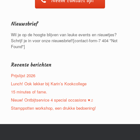
Neem contact op!
N
a
v
i
Nieuwsbrief
g
a
Wil je op de hoogte blijven van leuke events en nieuwtjes?
t
Schrijf je in voor onze nieuwsbrief![contact-form-7 404 "Not
i
Found"]
e
Recente berichten
Prijslijst 2026
Lunch! Ook lekker bij Karin’s Kookcollege
15 minutes of fame.
Nieuw! Ontbijtservice 4 special occasions ♥♫
Stamppotten workshop, een drukke bedoening!