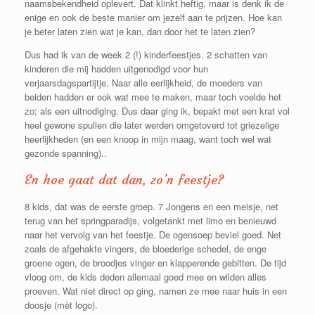
naamsbekendheid oplevert. Dat klinkt heftig, maar is denk ik de
enige en ook de beste manier om jezelf aan te prijzen. Hoe kan
je beter laten zien wat je kan, dan door het te laten zien?
Dus had ik van de week 2 (!) kinderfeestjes. 2 schatten van
kinderen die mij hadden uitgenodigd voor hun
verjaarsdagspartijtje. Naar alle eerlijkheid, de moeders van
beiden hadden er ook wat mee te maken, maar toch voelde het
zo; als een uitnodiging. Dus daar ging ik, bepakt met een krat vol
heel gewone spullen die later werden omgetoverd tot griezelige
heerlijkheden (en een knoop in mijn maag, want toch wel wat
gezonde spanning)..
En hoe gaat dat dan, zo’n feestje?
8 kids, dat was de eerste groep. 7 Jongens en een meisje, net
terug van het springparadijs, volgetankt met limo en benieuwd
naar het vervolg van het feestje. De ogensoep beviel goed. Net
zoals de afgehakte vingers, de bloederige schedel, de enge
groene ogen, de broodjes vinger en klapperende gebitten. De tijd
vloog om, de kids deden allemaal goed mee en wilden alles
proeven. Wat niet direct op ging, namen ze mee naar huis in een
doosje (mèt logo).