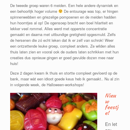
De tweede groep waren 6 meiden. Een hele andere dynamiek en
een behoorlijk hoger volume
De entourage was top, er hingen
spinnenwebben en griezelige pompoenen en de meiden hadden
hun hoorntjes al op! De ogensoep bracht een boel hilariteit en
lekker veel rommel. Alles werd met opperste concentratie
gemaakt en daarna met uitbundige gretigheid opgesmuld. Zelfs
de hersenen die zó echt leken dat ik er zelf van schrok! Weer
een ontzettende leuke groep, compleet anders. Ze wilden alles
thuis laten zien en vooral ook de ouders laten schrikken met hun
creaties dus opnieuw gingen er goed gevulde dozen mee naar
huis!
Deze 2 dagen kwam ik thuis en stortte compleet gevloerd op de
bank, maar wàt een idioot goede keus heb ik gemaakt.. Nu al zin
in volgende week, de Halloween-workshops!
Nieu
w
feestj
e!
En let