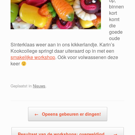
op;
binnen
kort
komt
die
goede
oude
Sinterklaas weer aan in ons kikkerlandje. Karin’s
Kookcollege springt daar uiteraard op in met een
smakelijke workshop
. Oók voor volwassenen deze
keer
Geplaatst in
Nieuws
.
Berichtnavigatie
←
Opeens gebeuren er dingen!
Resultaat van de workshops: overweldigd,…
→