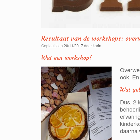
Resultaat van de workshops: overw
Geplaatst op
20/11/2017
door
karin
Wat een workshop!
Overweld
ook. En b
Wat geb
Dus, 2 
behoorli
ervaring
kinderk
daarna w