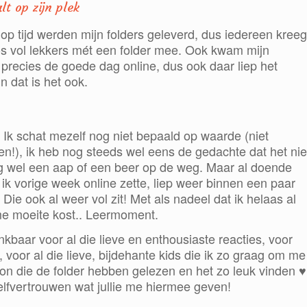
lt op zijn plek
op tijd werden mijn fol
ders geleverd, dus iedereen kreeg
s vol lekkers mét een folder mee. Ook kwam mijn
 precies de goede dag online, dus ook daar liep het
n dat is het ook.
Ik schat mezelf nog niet bepaald op waarde (niet
oen!), ik heb nog steeds wel eens de gedachte dat het nie
og wel een aap of een beer op de w
eg. Maar al doende
ik vorige week online zette, liep weer binnen een paar
e ook al weer vol zit! Met als nadeel dat ik helaas al
me moeite kost.. Leermoment.
baar voor al die lieve en enthousiaste reacties, voor
 voor al die lieve, bijdehante kids die ik zo graag om me
on die de folder hebben gelezen en het zo leuk vinden ♥
zelfvertrouwen wat jullie me hiermee geven!