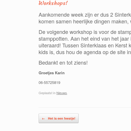
Workshops!
Aankomende week zijn er dus 2 Sinterk
komen samen heerlijke dingen maken, wo
De volgende workshop is voor de stamp
stamppotten. Aan het eind va
n het jaa
uiteraard! Tussen Sinterklaas en Kerst
kids is, dus hou de agenda op de site i
Bedankt en tot ziens!
Groetjes Karin
06-55725819
Geplaatst in
Nieuws
.
Berichtnavigatie
←
Het is een feestje!