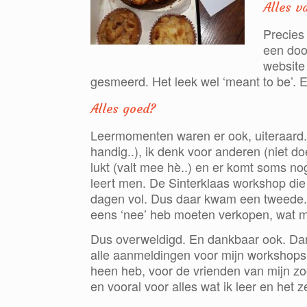
Alles va
Precies 
een doo
website
gesmeerd. Het leek wel ‘meant to be’. E
Alles goed?
Leermomenten waren er ook, uiteraard. 
handig..), ik denk voor anderen (niet d
lukt (valt mee hè..) en er komt soms n
leert men. De Sinterklaas workshop die 
dagen vol. Dus daar kwam een tweede. Di
eens ‘nee’ heb moeten verkopen, wat 
Dus overweldigd. En dankbaar ook. Dank
alle aanmeldingen voor mijn work
shops,
heen heb, voor de vrienden van mijn zo
en vooral voor alles wat ik leer en het 