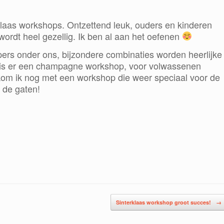
laas workshops. Ontzettend leuk, ou
ders en kinderen
rdt heel gezellig. Ik ben al aan het oef
enen
ers onder ons, bijzondere combi
na
ties worden heerlijke
r is er een champagne workshop, voor volwassenen
 kom ik nog met een workshop die weer speciaal voor de
n de gaten!
Sinterklaas workshop groot succes!
→